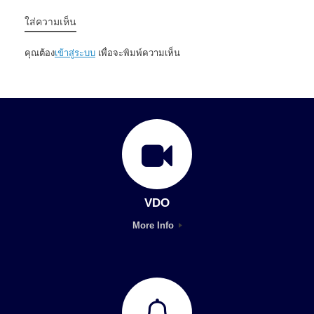
ใส่ความเห็น
คุณต้อง
เข้าสู่ระบบ
เพื่อจะพิมพ์ความเห็น
VDO
More Info