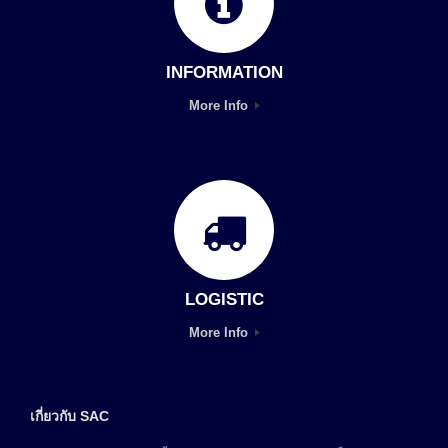
INFORMATION
More Info
LOGISTIC
More Info
เกี่ยวกับ SAC