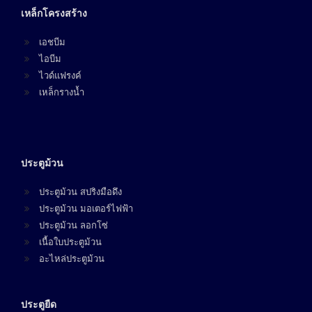
เหล็กโครงสร้าง
เอชบีม
ไอบีม
ไวด์แฟรงค์
เหล็กรางน้ำ
ประตูม้วน
ประตูม้วน สปริงมือดึง
ประตูม้วน มอเตอร์ไฟฟ้า
ประตูม้วน ลอกโซ่
เนื้อใบประตูม้วน
อะไหล่ประตูม้วน
ประตูยืด