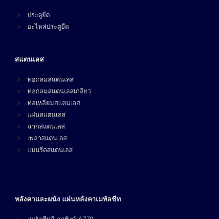
ประตูยืด
อะไหล่ประตูยืด
สแตนเลส
ท่อกลมสแตนเลส
ท่อกลมสแตนเลสเกลียว
ท่อเหลียมสแตนเลส
แผ่นสแตนเลส
ฉากสแตนเลส
เพลาสแตนเลส
แบนรีดสแตนเลส
หลังคาและผนัง แผ่นหลังคาเมทัลชีท