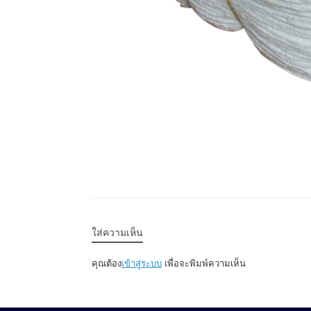
ใส่ความเห็น
คุณต้อง
เข้าสู่ระบบ
เพื่อจะพิมพ์ความเห็น