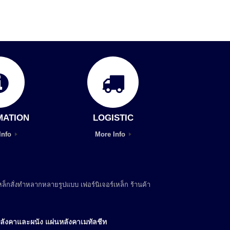
MATION
LOGISTIC
Info
More Info
ล็กสั่งทำหลากหลายรูปแบบ เฟอร์นิเจอร์เหล็ก ร้านค้า
ลังคาและผนัง แผ่นหลังคาเมทัลชีท