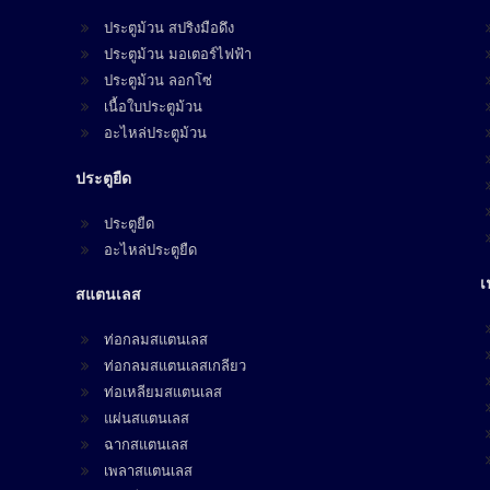
ประตูม้วน สปริงมือดึง
ประตูม้วน มอเตอร์ไฟฟ้า
ประตูม้วน ลอกโซ่
เนื้อใบประตูม้วน
อะไหล่ประตูม้วน
ประตูยืด
ประตูยืด
อะไหล่ประตูยืด
เ
สแตนเลส
ท่อกลมสแตนเลส
ท่อกลมสแตนเลสเกลียว
ท่อเหลียมสแตนเลส
แผ่นสแตนเลส
ฉากสแตนเลส
เพลาสแตนเลส