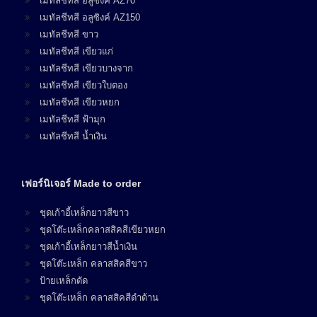
เมทัลชีทสี อลูซิงค์ AZ70
เมทัลชีทสี อลูซิงค์ AZ150
เมทัลชีทสี ขาว
เมทัลชีทสี เขียวแก่
เมทัลชีทสี เขียวบางจาก
เมทัลชีทสี เขียวใบตอง
เมทัลชีทสี เขียวหยก
เมทัลชีทสี ฟ้ามุก
เมทัลชีทสี น้ำเงิน
เฟอร์นิเจอร์ Made to order
ชุดเก้าอี้เหล็กยาวสีขาว
ชุดโต๊ะเหล็กคลาสสิคสีเขียวหยก
ชุดเก้าอี้เหล็กยาวสีน้ำเงิน
ชุดโต๊ะเหล็ก คลาสสิคสีขาว
ป้ายเหล็กดัด
ชุดโต๊ะเหล็ก คลาสสิคสีดำด้าน