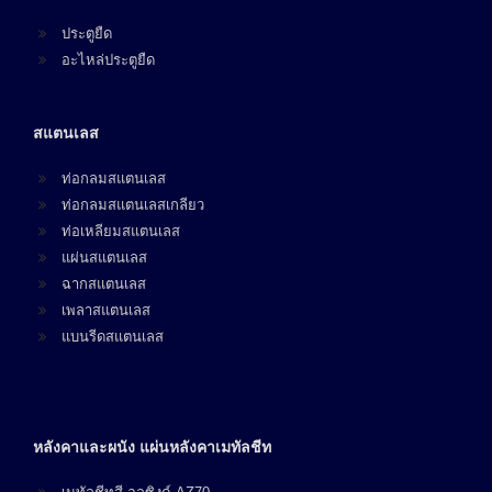
ประตูยืด
อะไหล่ประตูยืด
สแตนเลส
ท่อกลมสแตนเลส
ท่อกลมสแตนเลสเกลียว
ท่อเหลียมสแตนเลส
แผ่นสแตนเลส
ฉากสแตนเลส
เพลาสแตนเลส
แบนรีดสแตนเลส
หลังคาและผนัง แผ่นหลังคาเมทัลชีท