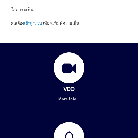
ใส่ความเห็น
คุณต้อง
เข้าสู่ระบบ
เพื่อจะพิมพ์ความเห็น
VDO
More Info