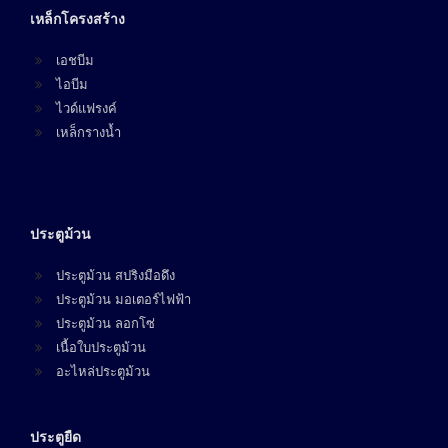
เหล็กโครงสร้าง
เอชบีม
ไอบีม
ไวด์แฟรงค์
เหล็กรางน้ำ
ประตูม้วน
ประตูม้วน สปริงมือดึง
ประตูม้วน มอเตอร์ไฟฟ้า
ประตูม้วน ลอกโซ่
เนื้อใบประตูม้วน
อะไหล่ประตูม้วน
ประตูยืด