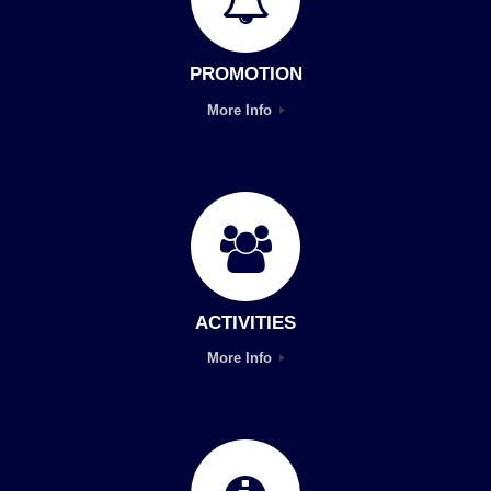
PROMOTION
More Info
ACTIVITIES
More Info