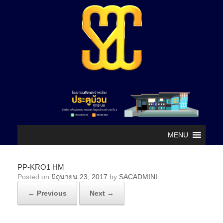
MENU
PP-KRO1 HM
Posted on
มิถุนายน 23, 2017
by
SACADMINI
← Previous
Next →