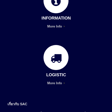
INFORMATION
More Info
LOGISTIC
More Info
เกี่ยวกับ SAC