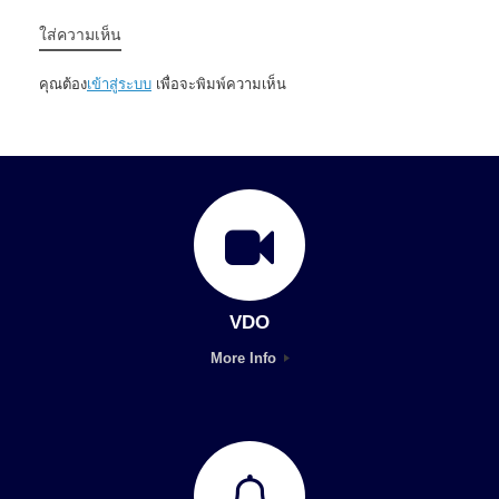
ใส่ความเห็น
คุณต้อง
เข้าสู่ระบบ
เพื่อจะพิมพ์ความเห็น
VDO
More Info