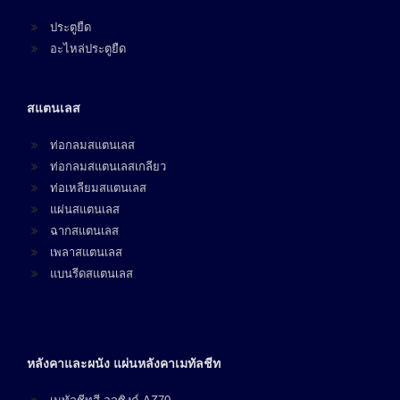
ประตูยืด
อะไหล่ประตูยืด
สแตนเลส
ท่อกลมสแตนเลส
ท่อกลมสแตนเลสเกลียว
ท่อเหลียมสแตนเลส
แผ่นสแตนเลส
ฉากสแตนเลส
เพลาสแตนเลส
แบนรีดสแตนเลส
หลังคาและผนัง แผ่นหลังคาเมทัลชีท