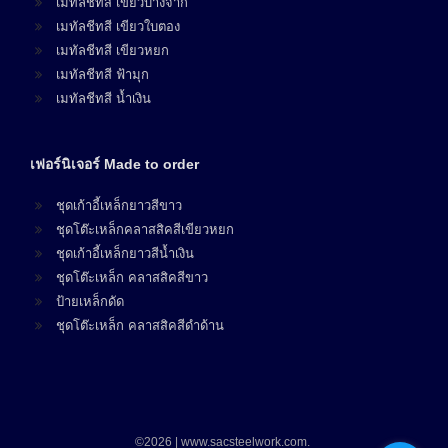
เมทัลชีทสี เขียวบางจาก
เมทัลชีทสี เขียวใบตอง
เมทัลชีทสี เขียวหยก
เมทัลชีทสี ฟ้ามุก
เมทัลชีทสี น้ำเงิน
เฟอร์นิเจอร์ Made to order
ชุดเก้าอี้เหล็กยาวสีขาว
ชุดโต๊ะเหล็กคลาสสิคสีเขียวหยก
ชุดเก้าอี้เหล็กยาวสีน้ำเงิน
ชุดโต๊ะเหล็ก คลาสสิคสีขาว
ป้ายเหล็กดัด
ชุดโต๊ะเหล็ก คลาสสิคสีดำด้าน
©2026 | www.sacsteelwork.com.