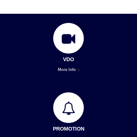
VDO
More Info
PROMOTION