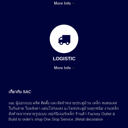
More Info
LOGISTIC
More Info
เกี่ยวกับ SAC
sac ผู้ออกแบบ ผลิต ติดตั้ง และจัดจำหน่ายประตูม้วน เหล็ก สแตนเลส
ใบกันสาด ใบหลังคา แผ่นโปร่งแสง อะไหล่ประตูม้วนทุกชนิด งานเหล็ก
สั่งทำหลากหลายรูปแบบ เฟอร์นิเจอร์เหล็ก ร้านค้า Factory Outlet &
Build to order’s shop One Stop Service ,Metal decoration