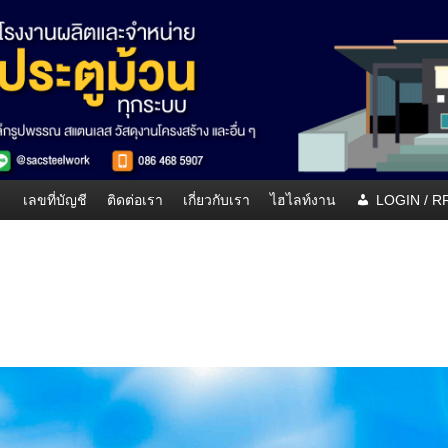
เลขที่บัญชี
ติดต่อเรา
เกี่ยวกับเรา
ไฮไลท์งาน
LOGIN / 