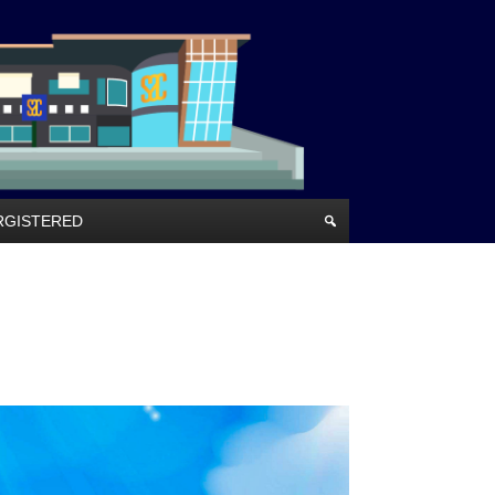
RRGISTERED