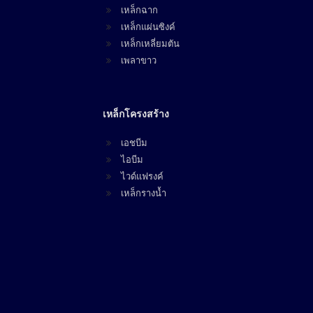
เหล็กฉาก
เหล็กแผ่นซิงค์
เหล็กเหลี่ยมตัน
เพลาขาว
เหล็กโครงสร้าง
เอชบีม
ไอบีม
ไวด์แฟรงค์
เหล็กรางน้ำ