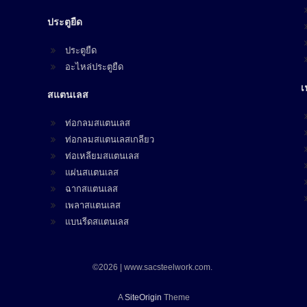
ประตูยืด
ประตูยืด
อะไหล่ประตูยืด
เ
สแตนเลส
ท่อกลมสแตนเลส
ท่อกลมสแตนเลสเกลียว
ท่อเหลียมสแตนเลส
แผ่นสแตนเลส
ฉากสแตนเลส
เพลาสแตนเลส
แบนรีดสแตนเลส
©2026 | www.sacsteelwork.com.
A
SiteOrigin
Theme