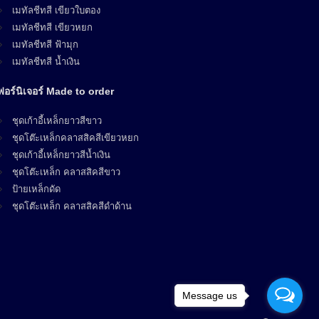
เมทัลชีทสี เขียวใบตอง
เมทัลชีทสี เขียวหยก
เมทัลชีทสี ฟ้ามุก
เมทัลชีทสี น้ำเงิน
ฟอร์นิเจอร์ Made to order
ชุดเก้าอี้เหล็กยาวสีขาว
ชุดโต๊ะเหล็กคลาสสิคสีเขียวหยก
ชุดเก้าอี้เหล็กยาวสีน้ำเงิน
ชุดโต๊ะเหล็ก คลาสสิคสีขาว
ป้ายเหล็กดัด
ชุดโต๊ะเหล็ก คลาสสิคสีดำด้าน
Message us