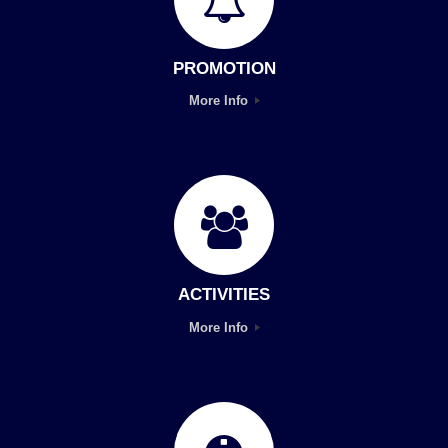
PROMOTION
More Info
ACTIVITIES
More Info