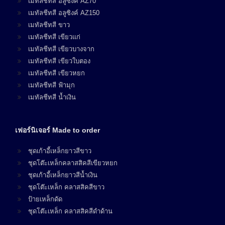
เมทัลชีทสี อลูซิงค์ AZ70
เมทัลชีทสี อลูซิงค์ AZ150
เมทัลชีทสี ขาว
เมทัลชีทสี เขียวแก่
เมทัลชีทสี เขียวบางจาก
เมทัลชีทสี เขียวใบตอง
เมทัลชีทสี เขียวหยก
เมทัลชีทสี ฟ้ามุก
เมทัลชีทสี น้ำเงิน
เฟอร์นิเจอร์ Made to order
ชุดเก้าอี้เหล็กยาวสีขาว
ชุดโต๊ะเหล็กคลาสสิคสีเขียวหยก
ชุดเก้าอี้เหล็กยาวสีน้ำเงิน
ชุดโต๊ะเหล็ก คลาสสิคสีขาว
ป้ายเหล็กดัด
ชุดโต๊ะเหล็ก คลาสสิคสีดำด้าน