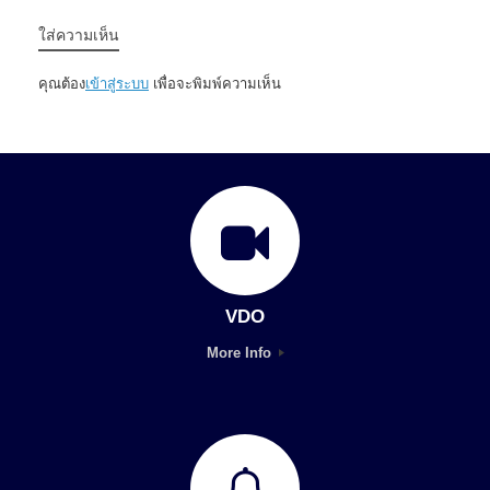
ใส่ความเห็น
คุณต้อง
เข้าสู่ระบบ
เพื่อจะพิมพ์ความเห็น
VDO
More Info