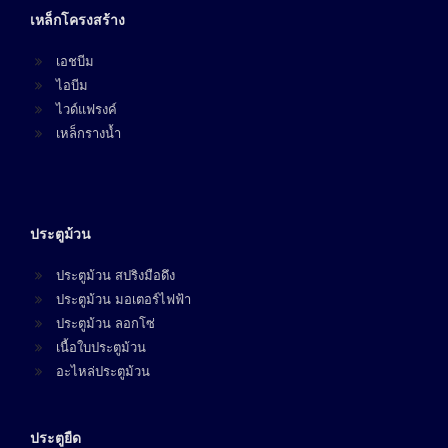
เหล็กโครงสร้าง
เอชบีม
ไอบีม
ไวด์แฟรงค์
เหล็กรางน้ำ
ประตูม้วน
ประตูม้วน สปริงมือดึง
ประตูม้วน มอเตอร์ไฟฟ้า
ประตูม้วน ลอกโซ่
เนื้อใบประตูม้วน
อะไหล่ประตูม้วน
ประตูยืด