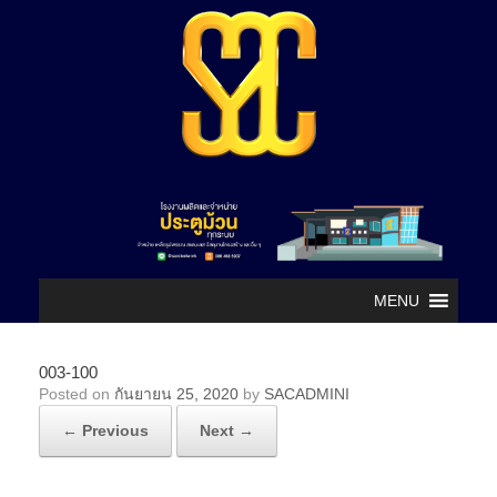
MENU
003-100
Posted on
กันยายน 25, 2020
by
SACADMINI
← Previous
Next →