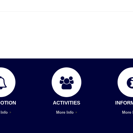
OTION
ACTIVITIES
INFOR
 Info
More Info
More 