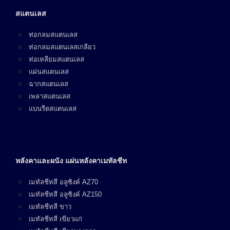
สแตนเลส
ท่อกลมสแตนเลส
ท่อกลมสแตนเลสเกลียว
ท่อเหลียมสแตนเลส
แผ่นสแตนเลส
ฉากสแตนเลส
เพลาสแตนเลส
แบนรีดสแตนเลส
หลังคาและผนัง แผ่นหลังคาเมทัลชีท
เมทัลชีทสี อลูซิงค์ AZ70
เมทัลชีทสี อลูซิงค์ AZ150
เมทัลชีทสี ขาว
เมทัลชีทสี เขียวแก่