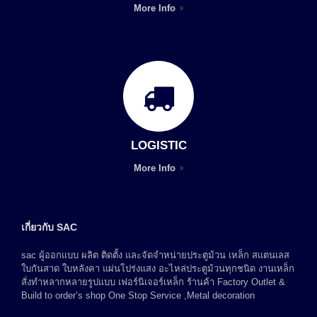
More Info
LOGISTIC
More Info
เกี่ยวกับ SAC
sac ผู้ออกแบบ ผลิต ติดตั้ง และจัดจำหน่ายประตูม้วน เหล็ก สแตนเลส
ใบกันสาด ใบหลังคา แผ่นโปร่งแสง อะไหล่ประตูม้วนทุกชนิด งานเหล็ก
สั่งทำหลากหลายรูปแบบ เฟอร์นิเจอร์เหล็ก ร้านค้า Factory Outlet &
Build to order’s shop One Stop Service ,Metal decoration