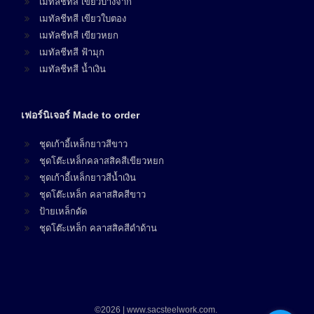
เมทัลชีทสี เขียวบางจาก
เมทัลชีทสี เขียวใบตอง
เมทัลชีทสี เขียวหยก
เมทัลชีทสี ฟ้ามุก
เมทัลชีทสี น้ำเงิน
เฟอร์นิเจอร์ Made to order
ชุดเก้าอี้เหล็กยาวสีขาว
ชุดโต๊ะเหล็กคลาสสิคสีเขียวหยก
ชุดเก้าอี้เหล็กยาวสีน้ำเงิน
ชุดโต๊ะเหล็ก คลาสสิคสีขาว
ป้ายเหล็กดัด
ชุดโต๊ะเหล็ก คลาสสิคสีดำด้าน
©2026 | www.sacsteelwork.com.