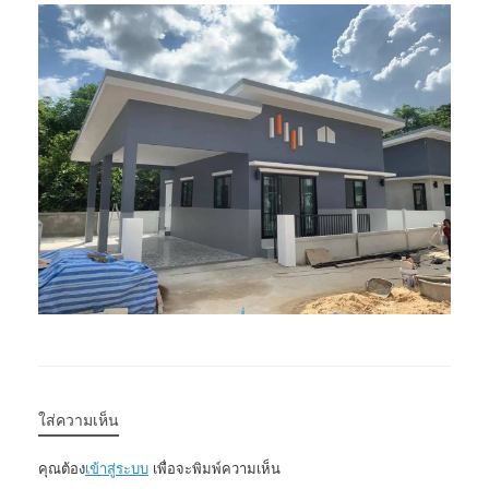
ใส่ความเห็น
คุณต้อง
เข้าสู่ระบบ
เพื่อจะพิมพ์ความเห็น