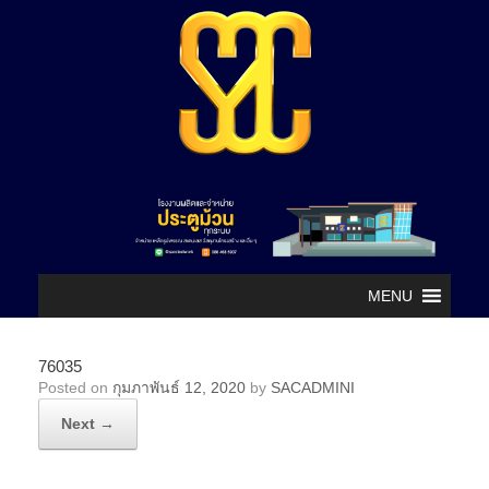
MENU
76035
Posted on
กุมภาพันธ์ 12, 2020
by
SACADMINI
Next →