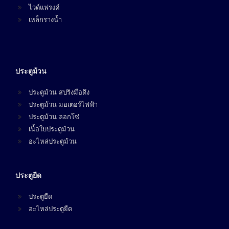
ไวด์แฟรงค์
เหล็กรางน้ำ
ประตูม้วน
ประตูม้วน สปริงมือดึง
ประตูม้วน มอเตอร์ไฟฟ้า
ประตูม้วน ลอกโซ่
เนื้อใบประตูม้วน
อะไหล่ประตูม้วน
ประตูยืด
ประตูยืด
อะไหล่ประตูยืด