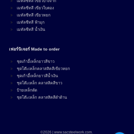
เมทัลชีทสี เขียวบางจาก
เมทัลชีทสี เขียวใบตอง
เมทัลชีทสี เขียวหยก
เมทัลชีทสี ฟ้ามุก
เมทัลชีทสี น้ำเงิน
เฟอร์นิเจอร์ Made to order
ชุดเก้าอี้เหล็กยาวสีขาว
ชุดโต๊ะเหล็กคลาสสิคสีเขียวหยก
ชุดเก้าอี้เหล็กยาวสีน้ำเงิน
ชุดโต๊ะเหล็ก คลาสสิคสีขาว
ป้ายเหล็กดัด
ชุดโต๊ะเหล็ก คลาสสิคสีดำด้าน
©2026 | www.sacsteelwork.com.