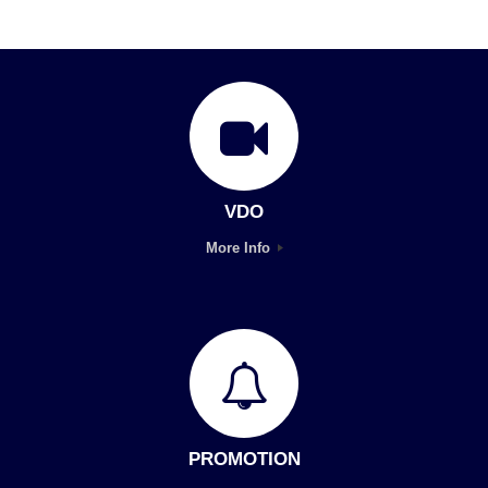
VDO
More Info
PROMOTION