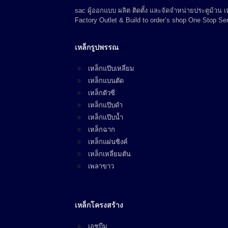
sac ผู้ออกแบบ ผลิต ติดตั้ง และจัดจำหน่ายประตูม้วน
Factory Outlet & Build to order’s shop One Stop Ser
เหล็กรูปพรรณ
เหล็กแป๊บเหลี่ยม
เหล็กแบนตัด
เหล็กตัวซี
เหล็กแป๊บดำ
เหล็กแป๊บน้ำ
เหล็กฉาก
เหล็กแผ่นซิงค์
เหล็กเหลี่ยมตัน
เพลาขาว
เหล็กโครงสร้าง
เอชบีม