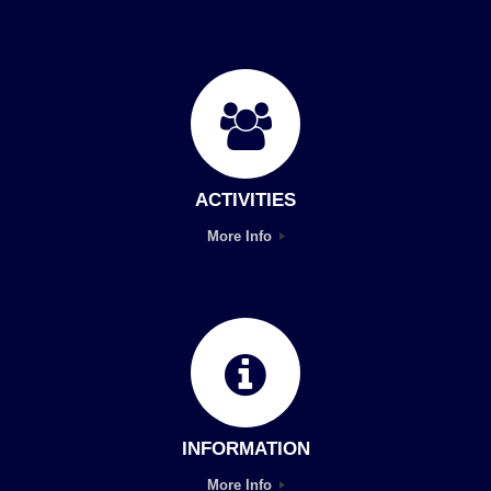
ACTIVITIES
More Info
INFORMATION
More Info