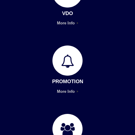
VDO
More Info
PROMOTION
More Info