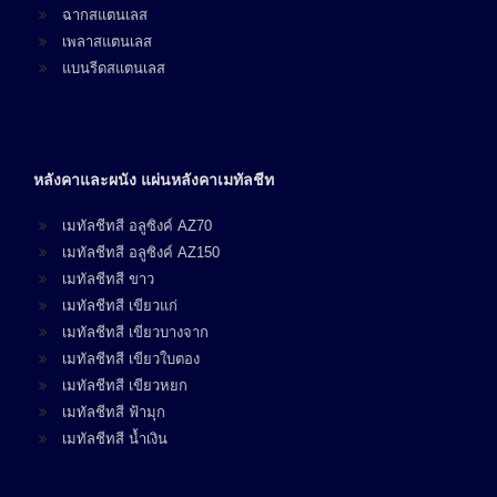
ฉากสแตนเลส
เพลาสแตนเลส
แบนรีดสแตนเลส
หลังคาและผนัง แผ่นหลังคาเมทัลชีท
เมทัลชีทสี อลูซิงค์ AZ70
เมทัลชีทสี อลูซิงค์ AZ150
เมทัลชีทสี ขาว
เมทัลชีทสี เขียวแก่
เมทัลชีทสี เขียวบางจาก
เมทัลชีทสี เขียวใบตอง
เมทัลชีทสี เขียวหยก
เมทัลชีทสี ฟ้ามุก
เมทัลชีทสี น้ำเงิน