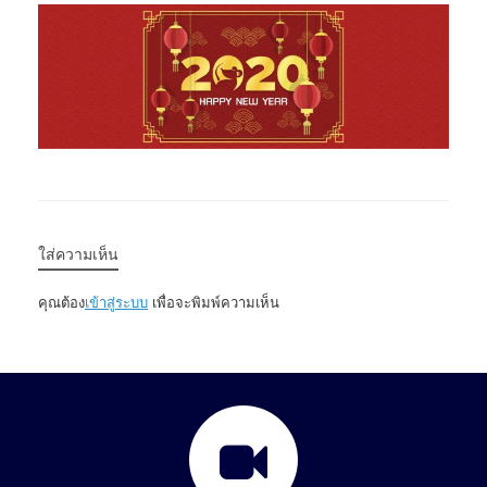
ใส่ความเห็น
คุณต้อง
เข้าสู่ระบบ
เพื่อจะพิมพ์ความเห็น