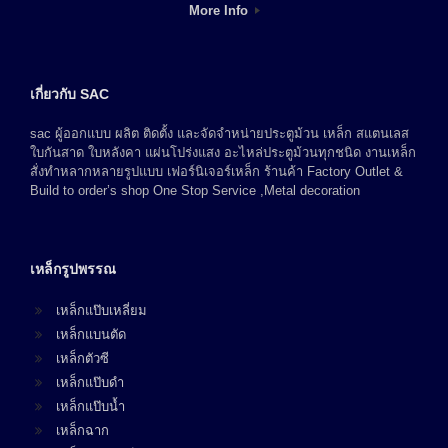
More Info
เกี่ยวกับ SAC
sac ผู้ออกแบบ ผลิต ติดตั้ง และจัดจำหน่ายประตูม้วน เหล็ก สแตนเลส
ใบกันสาด ใบหลังคา แผ่นโปร่งแสง อะไหล่ประตูม้วนทุกชนิด งานเหล็ก
สั่งทำหลากหลายรูปแบบ เฟอร์นิเจอร์เหล็ก ร้านค้า Factory Outlet &
Build to order’s shop One Stop Service ,Metal decoration
เหล็กรูปพรรณ
เหล็กแป๊บเหลี่ยม
เหล็กแบนตัด
เหล็กตัวซี
เหล็กแป๊บดำ
เหล็กแป๊บน้ำ
เหล็กฉาก