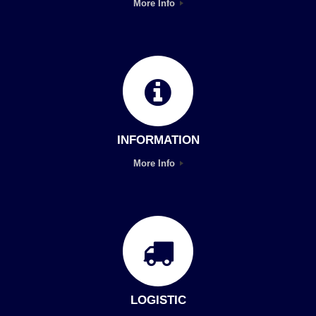
More Info
INFORMATION
More Info
LOGISTIC