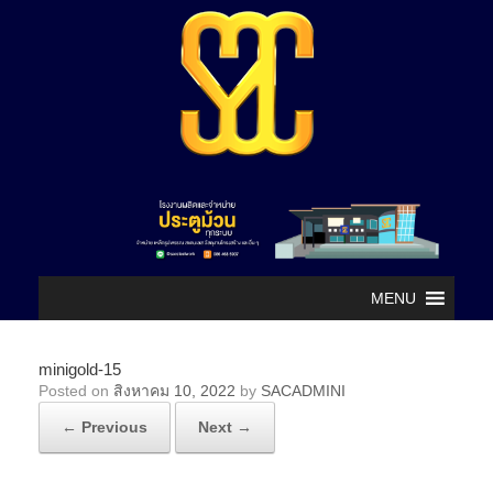
MENU
minigold-15
Posted on
สิงหาคม 10, 2022
by
SACADMINI
← Previous
Next →