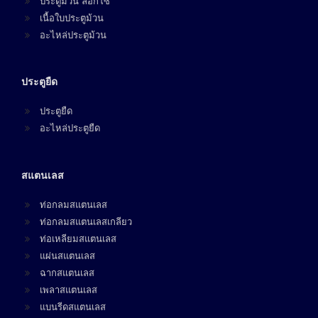
ประตูม้วน ลอกโซ่
เนื้อใบประตูม้วน
อะไหล่ประตูม้วน
ประตูยืด
ประตูยืด
อะไหล่ประตูยืด
สแตนเลส
ท่อกลมสแตนเลส
ท่อกลมสแตนเลสเกลียว
ท่อเหลียมสแตนเลส
แผ่นสแตนเลส
ฉากสแตนเลส
เพลาสแตนเลส
แบนรีดสแตนเลส