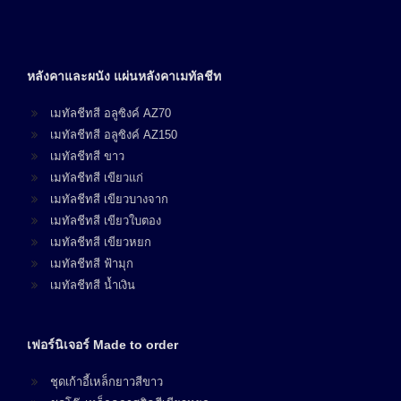
หลังคาและผนัง แผ่นหลังคาเมทัลชีท
เมทัลชีทสี อลูซิงค์ AZ70
เมทัลชีทสี อลูซิงค์ AZ150
เมทัลชีทสี ขาว
เมทัลชีทสี เขียวแก่
เมทัลชีทสี เขียวบางจาก
เมทัลชีทสี เขียวใบตอง
เมทัลชีทสี เขียวหยก
เมทัลชีทสี ฟ้ามุก
เมทัลชีทสี น้ำเงิน
เฟอร์นิเจอร์ Made to order
ชุดเก้าอี้เหล็กยาวสีขาว