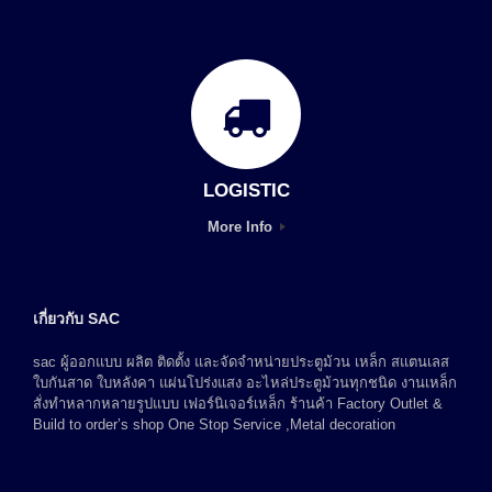
LOGISTIC
More Info
เกี่ยวกับ SAC
sac ผู้ออกแบบ ผลิต ติดตั้ง และจัดจำหน่ายประตูม้วน เหล็ก สแตนเลส
ใบกันสาด ใบหลังคา แผ่นโปร่งแสง อะไหล่ประตูม้วนทุกชนิด งานเหล็ก
สั่งทำหลากหลายรูปแบบ เฟอร์นิเจอร์เหล็ก ร้านค้า Factory Outlet &
Build to order’s shop One Stop Service ,Metal decoration