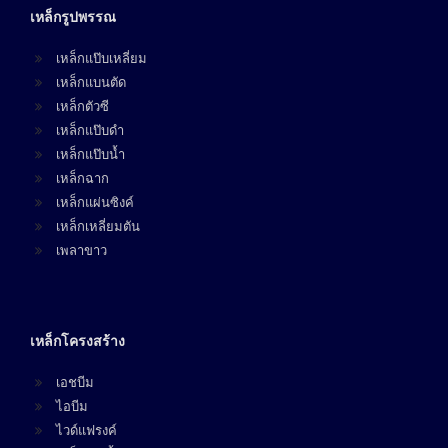
เหล็กรูปพรรณ
เหล็กแป๊บเหลี่ยม
เหล็กแบนตัด
เหล็กตัวซี
เหล็กแป๊บดำ
เหล็กแป๊บน้ำ
เหล็กฉาก
เหล็กแผ่นซิงค์
เหล็กเหลี่ยมตัน
เพลาขาว
เหล็กโครงสร้าง
เอชบีม
ไอบีม
ไวด์แฟรงค์