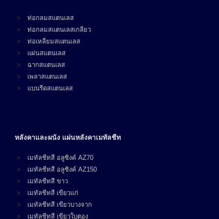
ท่อกลมสแตนเลส
ท่อกลมสแตนเลสเกลียว
ท่อเหลียมสแตนเลส
แผ่นสแตนเลส
ฉากสแตนเลส
เพลาสแตนเลส
แบนรีดสแตนเลส
หลังคาและผนัง แผ่นหลังคาเมทัลชีท
เมทัลชีทสี อลูซิงค์ AZ70
เมทัลชีทสี อลูซิงค์ AZ150
เมทัลชีทสี ขาว
เมทัลชีทสี เขียวแก่
เมทัลชีทสี เขียวบางจาก
เมทัลชีทสี เขียวใบตอง