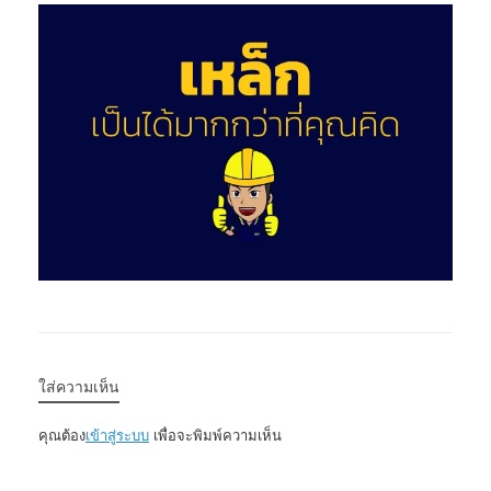
ใส่ความเห็น
คุณต้อง
เข้าสู่ระบบ
เพื่อจะพิมพ์ความเห็น