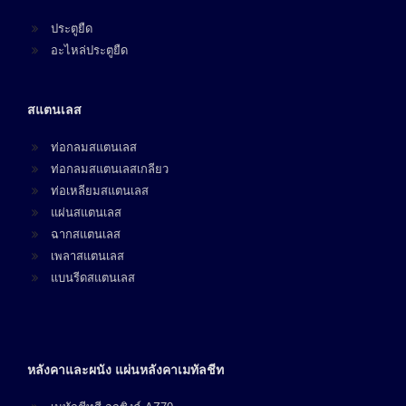
ประตูยืด
อะไหล่ประตูยืด
สแตนเลส
ท่อกลมสแตนเลส
ท่อกลมสแตนเลสเกลียว
ท่อเหลียมสแตนเลส
แผ่นสแตนเลส
ฉากสแตนเลส
เพลาสแตนเลส
แบนรีดสแตนเลส
หลังคาและผนัง แผ่นหลังคาเมทัลชีท