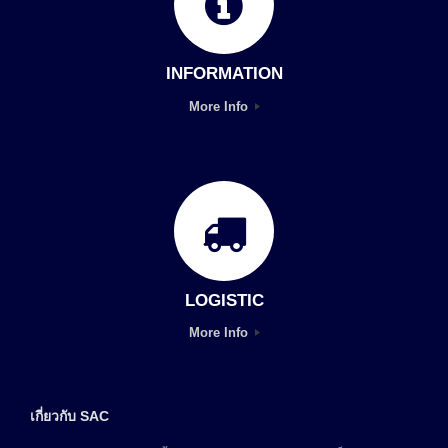
INFORMATION
More Info
LOGISTIC
More Info
เกี่ยวกับ SAC