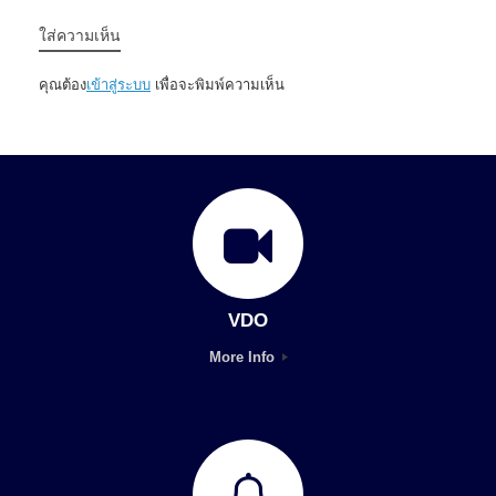
ใส่ความเห็น
คุณต้อง
เข้าสู่ระบบ
เพื่อจะพิมพ์ความเห็น
VDO
More Info