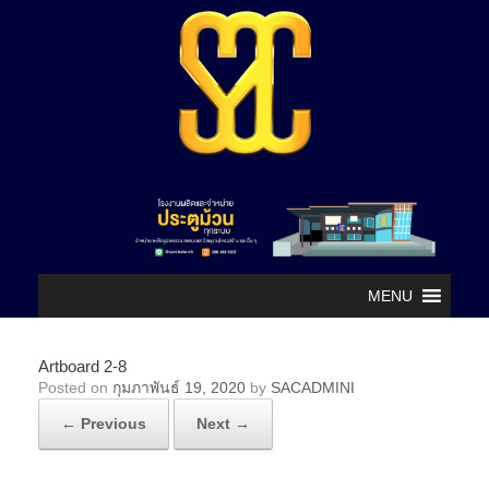
MENU
Artboard 2-8
Posted on
กุมภาพันธ์ 19, 2020
by
SACADMINI
← Previous
Next →