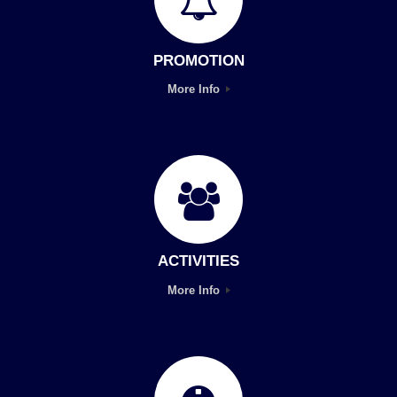
PROMOTION
More Info
ACTIVITIES
More Info