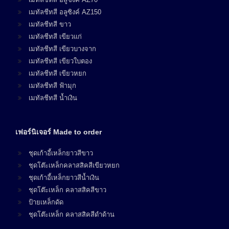
เมทัลชีทสี อลูซิงค์ AZ150
เมทัลชีทสี ขาว
เมทัลชีทสี เขียวแก่
เมทัลชีทสี เขียวบางจาก
เมทัลชีทสี เขียวใบตอง
เมทัลชีทสี เขียวหยก
เมทัลชีทสี ฟ้ามุก
เมทัลชีทสี น้ำเงิน
เฟอร์นิเจอร์ Made to order
ชุดเก้าอี้เหล็กยาวสีขาว
ชุดโต๊ะเหล็กคลาสสิคสีเขียวหยก
ชุดเก้าอี้เหล็กยาวสีน้ำเงิน
ชุดโต๊ะเหล็ก คลาสสิคสีขาว
ป้ายเหล็กดัด
ชุดโต๊ะเหล็ก คลาสสิคสีดำด้าน