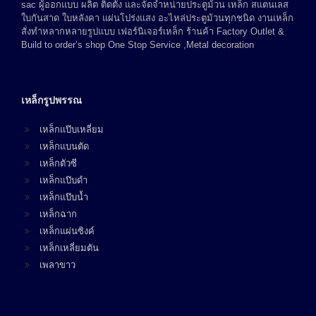
sac ผู้ออกแบบ ผลิต ติดตั้ง และจัดจำหน่ายประตูม้วน เหล็ก สแตนเลส
ใบกันสาด ใบหลังคา แผ่นโปร่งแสง อะไหล่ประตูม้วนทุกชนิด งานเหล็ก
สั่งทำหลากหลายรูปแบบ เฟอร์นิเจอร์เหล็ก ร้านค้า Factory Outlet &
Build to order’s shop One Stop Service ,Metal decoration
เหล็กรูปพรรณ
เหล็กแป๊บเหลี่ยม
เหล็กแบนตัด
เหล็กตัวซี
เหล็กแป๊บดำ
เหล็กแป๊บน้ำ
เหล็กฉาก
เหล็กแผ่นซิงค์
เหล็กเหลี่ยมตัน
เพลาขาว