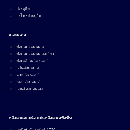
ประตูยืด
อะไหล่ประตูยืด
สแตนเลส
ท่อกลมสแตนเลส
ท่อกลมสแตนเลสเกลียว
ท่อเหลียมสแตนเลส
แผ่นสแตนเลส
ฉากสแตนเลส
เพลาสแตนเลส
แบนรีดสแตนเลส
หลังคาและผนัง แผ่นหลังคาเมทัลชีท
เมทัลชีทสี อลูซิงค์ AZ70