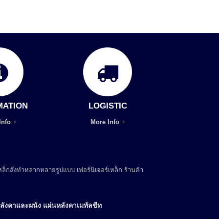
MATION
LOGISTIC
Info
More Info
ล็กสั่งทำหลากหลายรูปแบบ เฟอร์นิเจอร์เหล็ก ร้านค้า
ลังคาและผนัง แผ่นหลังคาเมทัลชีท