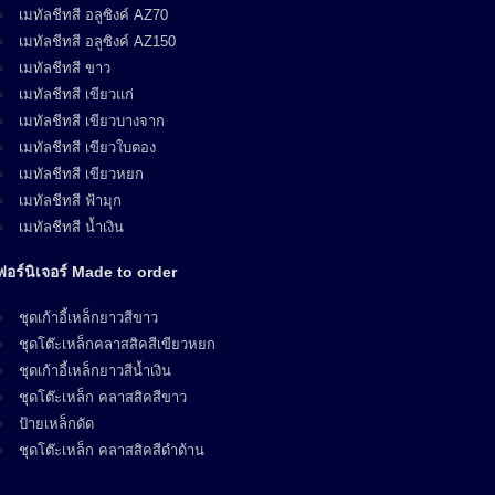
เมทัลชีทสี อลูซิงค์ AZ70
เมทัลชีทสี อลูซิงค์ AZ150
เมทัลชีทสี ขาว
เมทัลชีทสี เขียวแก่
เมทัลชีทสี เขียวบางจาก
เมทัลชีทสี เขียวใบตอง
เมทัลชีทสี เขียวหยก
เมทัลชีทสี ฟ้ามุก
เมทัลชีทสี น้ำเงิน
ฟอร์นิเจอร์ Made to order
ชุดเก้าอี้เหล็กยาวสีขาว
ชุดโต๊ะเหล็กคลาสสิคสีเขียวหยก
ชุดเก้าอี้เหล็กยาวสีน้ำเงิน
ชุดโต๊ะเหล็ก คลาสสิคสีขาว
ป้ายเหล็กดัด
ชุดโต๊ะเหล็ก คลาสสิคสีดำด้าน