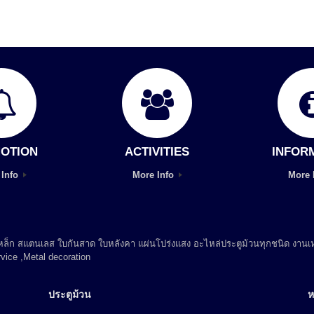
OTION
ACTIVITIES
INFOR
 Info
More Info
More 
 เหล็ก สแตนเลส ใบกันสาด ใบหลังคา แผ่นโปร่งแสง อะไหล่ประตูม้วนทุกชนิด งานเห
vice ,Metal decoration
ประตูม้วน
ห