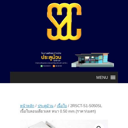
MENU
หน้าหลัก
/
ประตูม้วน
/
เนื้อใบ
/ 2RSCT-S1-S050SL
เนื้อใบลอนเดี่ยวเลส หนา 0.50 mm.(ราคา/เมตร)