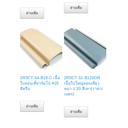
อ่านเพิ่ม
อ่านเพิ่ม
2RSCT-S4-B18-C เนื้อ
2RSCT-S1-B120GR
ใบลอนเดี่ยวจัมโบ้ #18
เนื้อใบใหญ่ลอนเดี่ยว
สีครีม
หนา 1.20 สีเทา(ราคา/
เมตร)
อ่านเพิ่ม
อ่านเพิ่ม