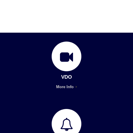
VDO
More Info