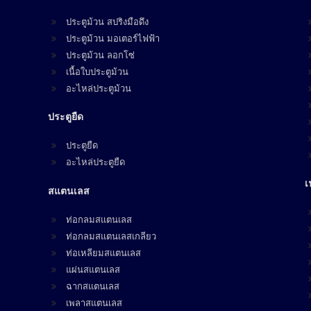
ประตูม้วน สปริงมือดึง
ประตูม้วน มอเตอร์ไฟฟ้า
ประตูม้วน ลอกโซ่
เนื้อใบประตูม้วน
อะไหล่ประตูม้วน
ประตูยืด
ประตูยืด
อะไหล่ประตูยืด
เ
สแตนเลส
ท่อกลมสแตนเลส
ท่อกลมสแตนเลสเกลียว
ท่อเหลียมสแตนเลส
แผ่นสแตนเลส
ฉากสแตนเลส
เพลาสแตนเลส