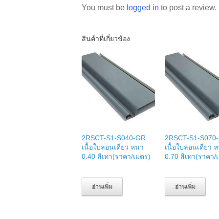
You must be
logged in
to post a review.
สินค้าที่เกี่ยวข้อง
2RSCT-S1-S040-GR
2RSCT-S1-S070
เนื้อใบลอนเดี่ยว หนา
เนื้อใบลอนเดี่ยว 
0.40 สีเทา(ราคา/เมตร)
0.70 สีเทา(ราคา/
อ่านเพิ่ม
อ่านเพิ่ม