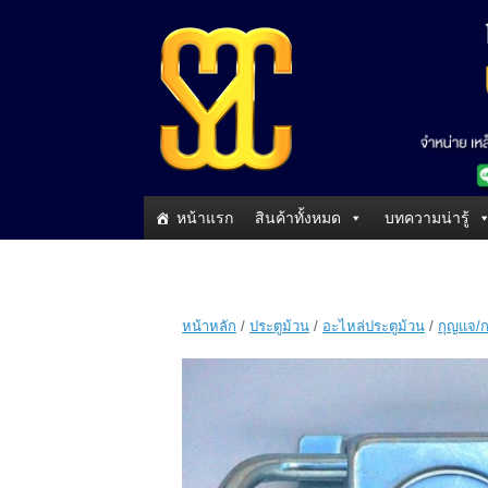
หน้าแรก
สินค้าทั้งหมด
บทความน่ารู้
หน้าหลัก
/
ประตูม้วน
/
อะไหล่ประตูม้วน
/
กุญแจ/