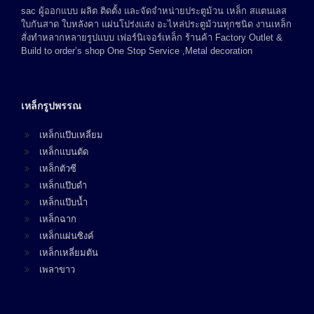
sac ผู้ออกแบบ ผลิต ติดตั้ง และจัดจำหน่ายประตูม้วน เหล็ก สแตนเลส
ใบกันสาด ใบหลังคา แผ่นโปร่งแสง อะไหล่ประตูม้วนทุกชนิด งานเหล็ก
สั่งทำหลากหลายรูปแบบ เฟอร์นิเจอร์เหล็ก ร้านค้า Factory Outlet &
Build to order’s shop One Stop Service ,Metal decoration
เหล็กรูปพรรณ
เหล็กแป๊บเหลี่ยม
เหล็กแบนตัด
เหล็กตัวซี
เหล็กแป๊บดำ
เหล็กแป๊บน้ำ
เหล็กฉาก
เหล็กแผ่นซิงค์
เหล็กเหลี่ยมตัน
เพลาขาว