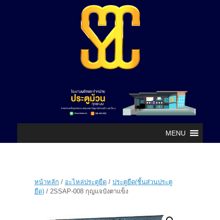
MENU
หน้าหลัก
/
อะไหล่ประตูยืด
/
ประตูยืด(ชิ้นส่วนประตู
ยืด)
/ 2SSAP-008 กุญแจบังตาแข็ง