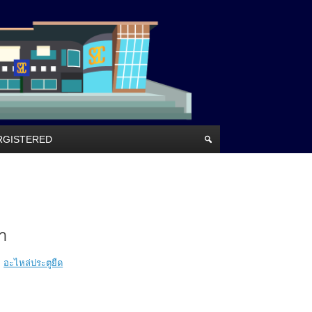
RRGISTERED
า
,
อะไหล่ประตูยืด