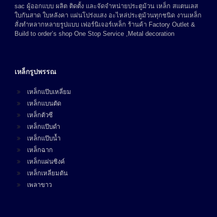
sac ผู้ออกแบบ ผลิต ติดตั้ง และจัดจำหน่ายประตูม้วน เหล็ก สแตนเลส
ใบกันสาด ใบหลังคา แผ่นโปร่งแสง อะไหล่ประตูม้วนทุกชนิด งานเหล็ก
สั่งทำหลากหลายรูปแบบ เฟอร์นิเจอร์เหล็ก ร้านค้า Factory Outlet &
Build to order’s shop One Stop Service ,Metal decoration
เหล็กรูปพรรณ
เหล็กแป๊บเหลี่ยม
เหล็กแบนตัด
เหล็กตัวซี
เหล็กแป๊บดำ
เหล็กแป๊บน้ำ
เหล็กฉาก
เหล็กแผ่นซิงค์
เหล็กเหลี่ยมตัน
เพลาขาว