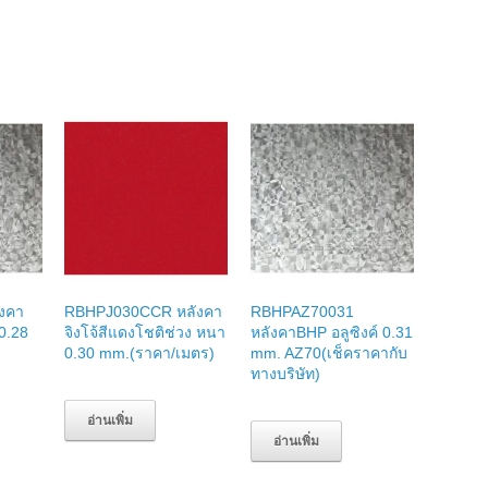
งคา
RBHPJ030CCR หลังคา
RBHPAZ70031
 0.28
จิงโจ้สีแดงโชติช่วง หนา
หลังคาBHP อลูซิงค์ 0.31
0.30 mm.(ราคา/เมตร)
mm. AZ70(เช็คราคากับ
ทางบริษัท)
อ่านเพิ่ม
อ่านเพิ่ม