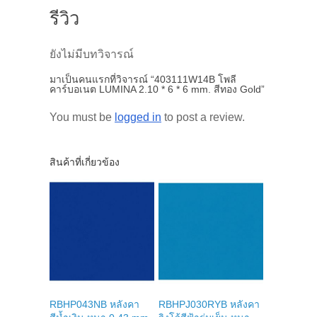
รีวิว
ยังไม่มีบทวิจารณ์
มาเป็นคนแรกที่วิจารณ์ “403111W14B โพลี
คาร์บอเนต LUMINA 2.10 * 6 * 6 mm. สีทอง Gold”
You must be
logged in
to post a review.
สินค้าที่เกี่ยวข้อง
RBHP043NB หลังคา
RBHPJ030RYB หลังคา