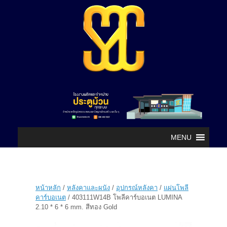
MENU
หน้าหลัก
/
หลังคาและผนัง
/
อุปกรณ์หลังคา
/
แผ่นโพลี
คาร์บอเนต
/ 403111W14B โพลีคาร์บอเนต LUMINA
2.10 * 6 * 6 mm. สีทอง Gold