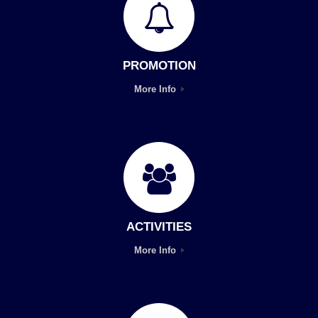
PROMOTION
More Info
ACTIVITIES
More Info