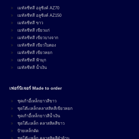
เมทัลชีทสี อลูซิงค์ AZ70
เมทัลชีทสี อลูซิงค์ AZ150
เมทัลชีทสี ขาว
เมทัลชีทสี เขียวแก่
เมทัลชีทสี เขียวบางจาก
เมทัลชีทสี เขียวใบตอง
เมทัลชีทสี เขียวหยก
เมทัลชีทสี ฟ้ามุก
เมทัลชีทสี น้ำเงิน
เฟอร์นิเจอร์ Made to order
ชุดเก้าอี้เหล็กยาวสีขาว
ชุดโต๊ะเหล็กคลาสสิคสีเขียวหยก
ชุดเก้าอี้เหล็กยาวสีน้ำเงิน
ชุดโต๊ะเหล็ก คลาสสิคสีขาว
ป้ายเหล็กดัด
ชุดโต๊ะเหล็ก คลาสสิคสีดำด้าน