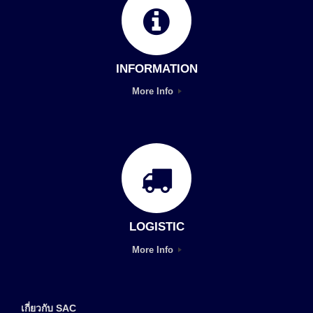
INFORMATION
More Info
LOGISTIC
More Info
เกี่ยวกับ SAC