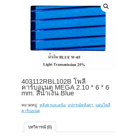
403112RBL102B โพลี
คาร์บอเนต MEGA 2.10 * 6 * 6
mm. สีน้ำเงิน Blue
หมวดหมู่:
หลังคาและผนัง
,
อุปกรณ์หลังคา
,
แผ่นโพลี
คาร์บอเนต
บทวิจารณ์ (0)