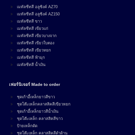
เมทัลชีทสี อลูซิงค์ AZ70
เมทัลชีทสี อลูซิงค์ AZ150
เมทัลชีทสี ขาว
เมทัลชีทสี เขียวแก่
เมทัลชีทสี เขียวบางจาก
เมทัลชีทสี เขียวใบตอง
เมทัลชีทสี เขียวหยก
เมทัลชีทสี ฟ้ามุก
เมทัลชีทสี น้ำเงิน
เฟอร์นิเจอร์ Made to order
ชุดเก้าอี้เหล็กยาวสีขาว
ชุดโต๊ะเหล็กคลาสสิคสีเขียวหยก
ชุดเก้าอี้เหล็กยาวสีน้ำเงิน
ชุดโต๊ะเหล็ก คลาสสิคสีขาว
ป้ายเหล็กดัด
ชุดโต๊ะเหล็ก คลาสสิคสีดำด้าน