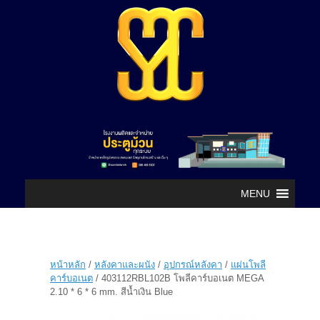
MENU
หน้าหลัก
/
หลังคาและผนัง
/
อุปกรณ์หลังคา
/
แผ่นโพลี
คาร์บอเนต
/ 403112RBL102B โพลีคาร์บอเนต MEGA
2.10 * 6 * 6 mm. สีน้ำเงิน Blue