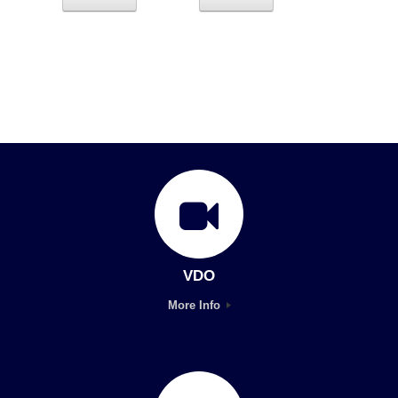
VDO
More Info