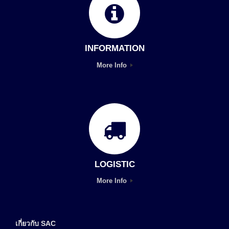
INFORMATION
More Info
LOGISTIC
More Info
เกี่ยวกับ SAC