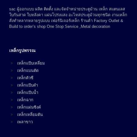
sac ผู้ออกแบบ ผลิต ติดตั้ง และจัดจำหน่ายประตูม้วน เหล็ก สแตนเลส
ใบกันสาด ใบหลังคา แผ่นโปร่งแสง อะไหล่ประตูม้วนทุกชนิด งานเหล็ก
สั่งทำหลากหลายรูปแบบ เฟอร์นิเจอร์เหล็ก ร้านค้า Factory Outlet &
Build to order’s shop One Stop Service ,Metal decoration
เหล็กรูปพรรณ
เหล็กแป๊บเหลี่ยม
เหล็กแบนตัด
เหล็กตัวซี
เหล็กแป๊บดำ
เหล็กแป๊บน้ำ
เหล็กฉาก
เหล็กแผ่นซิงค์
เหล็กเหลี่ยมตัน
เพลาขาว