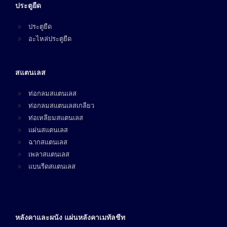
ประตูยืด
ประตูยืด
อะไหล่ประตูยืด
สแตนเลส
ท่อกลมสแตนเลส
ท่อกลมสแตนเลสเกลียว
ท่อเหลียมสแตนเลส
แผ่นสแตนเลส
ฉากสแตนเลส
เพลาสแตนเลส
แบนรีดสแตนเลส
หลังคาและผนัง แผ่นหลังคาเมทัลชีท