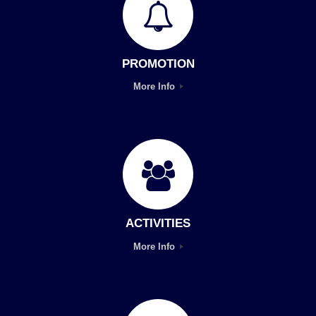
PROMOTION
More Info
ACTIVITIES
More Info