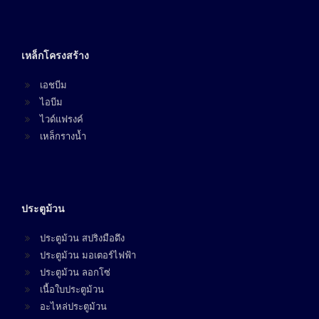
เหล็กโครงสร้าง
เอชบีม
ไอบีม
ไวด์แฟรงค์
เหล็กรางน้ำ
ประตูม้วน
ประตูม้วน สปริงมือดึง
ประตูม้วน มอเตอร์ไฟฟ้า
ประตูม้วน ลอกโซ่
เนื้อใบประตูม้วน
อะไหล่ประตูม้วน