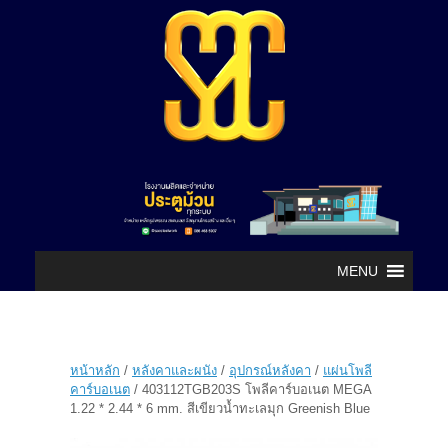
MENU
หน้าหลัก
/
หลังคาและผนัง
/
อุปกรณ์หลังคา
/
แผ่นโพลี
คาร์บอเนต
/ 403112TGB203S โพลีคาร์บอเนต MEGA
1.22 * 2.44 * 6 mm. สีเขียวน้ำทะเลมุก Greenish Blue