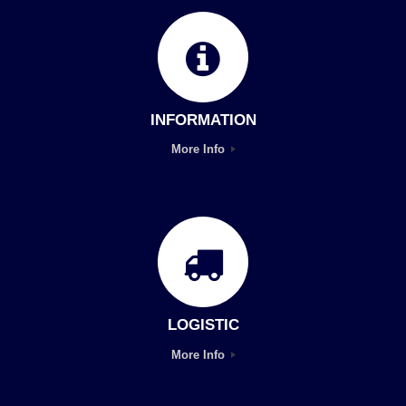
INFORMATION
More Info
LOGISTIC
More Info