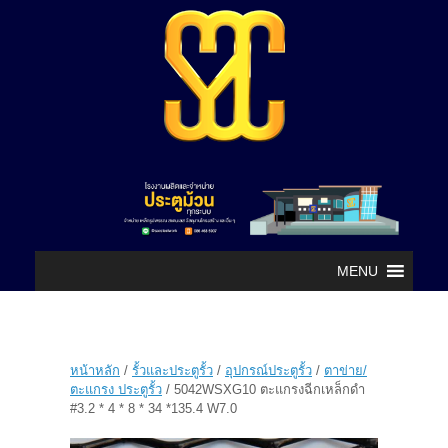
MENU
หน้าหลัก
/
รั้วและประตูรั้ว
/
อุปกรณ์ประตูรั้ว
/
ตาข่าย/
ตะแกรง ประตูรั้ว
/ 5042WSXG10 ตะแกรงฉีกเหล็กดำ
#3.2 * 4 * 8 * 34 *135.4 W7.0