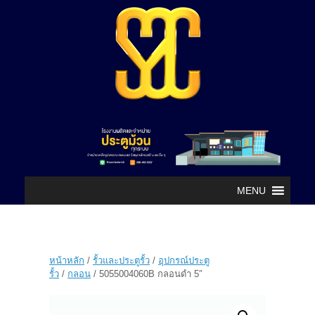
MENU
หน้าหลัก
/
รั้วและประตูรั้ว
/
อุปกรณ์ประตู
รั้ว
/
กลอน
/ 5055004060B กลอนดำ 5″