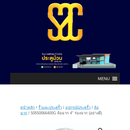
MENU
หน้าหลัก
/
รั้วและประตูรั้ว
/
อุปกรณ์ประตูรั้ว
/
ล้อ
ฉาก
/ 50550066400G ล้อฉาก 4″ ร่องฉาก (อย่างดี)