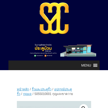
MENU
หน้าหลัก
/
รั้วและประตูรั้ว
/
อุปกรณ์ประตู
รั้ว
/
กุญแจ
/ 5055010001 กุญแจเขาควาย