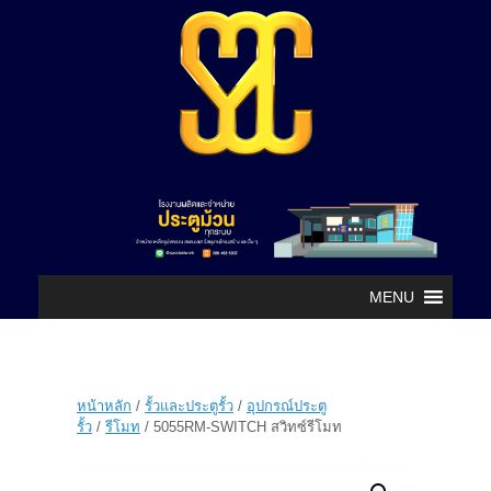
MENU
หน้าหลัก
/
รั้วและประตูรั้ว
/
อุปกรณ์ประตู
รั้ว
/
รีโมท
/ 5055RM-SWITCH สวิทซ์รีโมท