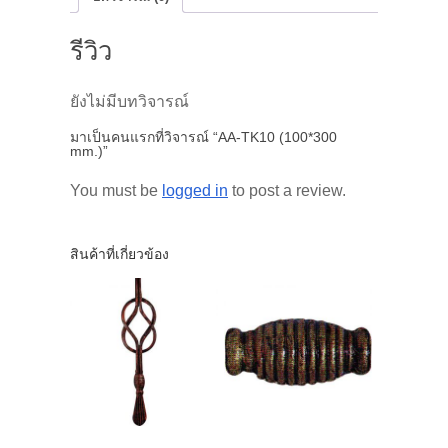
รีวิว
ยังไม่มีบทวิจารณ์
มาเป็นคนแรกที่วิจารณ์ “AA-TK10 (100*300
mm.)”
You must be
logged in
to post a review.
สินค้าที่เกี่ยวข้อง