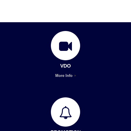
VDO
More Info