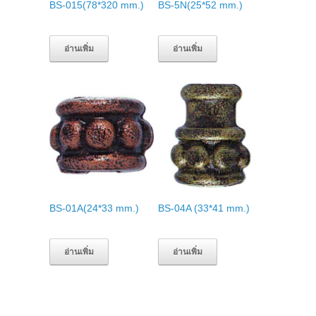
BS-015(78*320 mm.)
BS-5N(25*52 mm.)
อ่านเพิ่ม
อ่านเพิ่ม
BS-01A(24*33 mm.)
BS-04A (33*41 mm.)
อ่านเพิ่ม
อ่านเพิ่ม