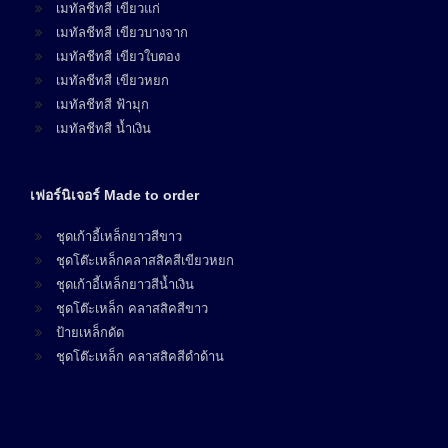
เมทัลชีทสี เขียวแก่
เมทัลชีทสี เขียวบางจาก
เมทัลชีทสี เขียวใบตอง
เมทัลชีทสี เขียวหยก
เมทัลชีทสี ฟ้ามุก
เมทัลชีทสี น้ำเงิน
เฟอร์นิเจอร์ Made to order
ชุดเก้าอี้เหล็กยาวสีขาว
ชุดโต๊ะเหล็กคลาสสิคสีเขียวหยก
ชุดเก้าอี้เหล็กยาวสีน้ำเงิน
ชุดโต๊ะเหล็ก คลาสสิคสีขาว
ป้ายเหล็กดัด
ชุดโต๊ะเหล็ก คลาสสิคสีดำด้าน