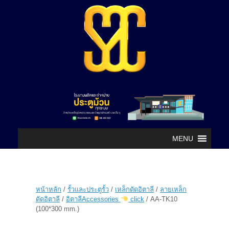
MENU
หน้าหลัก
/
รั้วและประตูรั้ว
/
เหล็กดัดอิตาลี
/
ลายเหล็ก
ดัดอิตาลี
/
อิตาลีAccessories
click
/ AA-TK10
(100*300 mm.)