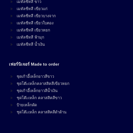
เมทัลชีทสี ขาว
เมทัลชีทสี เขียวแก่
เมทัลชีทสี เขียวบางจาก
เมทัลชีทสี เขียวใบตอง
เมทัลชีทสี เขียวหยก
เมทัลชีทสี ฟ้ามุก
เมทัลชีทสี น้ำเงิน
เฟอร์นิเจอร์ Made to order
ชุดเก้าอี้เหล็กยาวสีขาว
ชุดโต๊ะเหล็กคลาสสิคสีเขียวหยก
ชุดเก้าอี้เหล็กยาวสีน้ำเงิน
ชุดโต๊ะเหล็ก คลาสสิคสีขาว
ป้ายเหล็กดัด
ชุดโต๊ะเหล็ก คลาสสิคสีดำด้าน