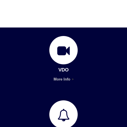
VDO
More Info