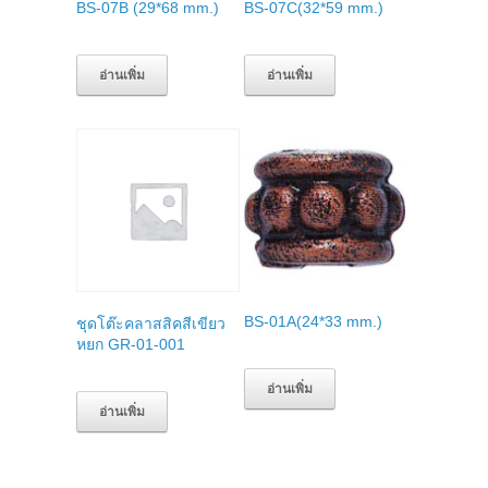
BS-07B (29*68 mm.)
BS-07C(32*59 mm.)
อ่านเพิ่ม
อ่านเพิ่ม
BS-01A(24*33 mm.)
ชุดโต๊ะคลาสสิคสีเขียว
หยก GR-01-001
อ่านเพิ่ม
อ่านเพิ่ม