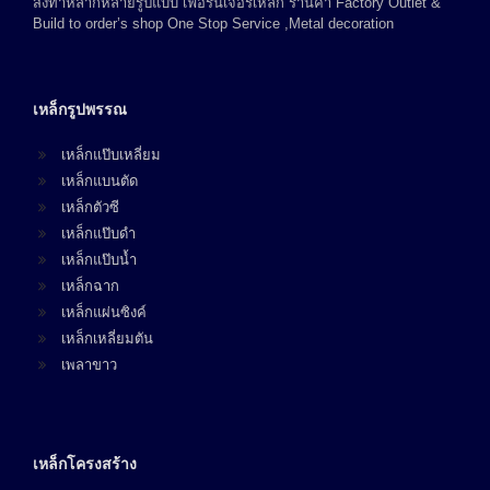
สั่งทำหลากหลายรูปแบบ เฟอร์นิเจอร์เหล็ก ร้านค้า Factory Outlet &
Build to order’s shop One Stop Service ,Metal decoration
เหล็กรูปพรรณ
เหล็กแป๊บเหลี่ยม
เหล็กแบนตัด
เหล็กตัวซี
เหล็กแป๊บดำ
เหล็กแป๊บน้ำ
เหล็กฉาก
เหล็กแผ่นซิงค์
เหล็กเหลี่ยมตัน
เพลาขาว
เหล็กโครงสร้าง