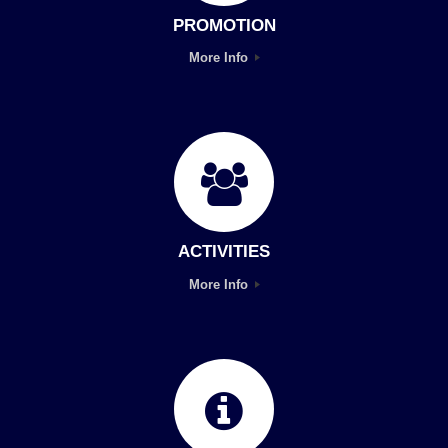
PROMOTION
More Info
ACTIVITIES
More Info