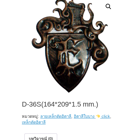
D-36S(164*209*1.5 mm.)
หมวดหมู่:
ลายเหล็กดัดอิตาลี
,
อิตาลีใบบาง
click
,
เหล็กดัดอิตาลี
บทวิจารณ์ (0)