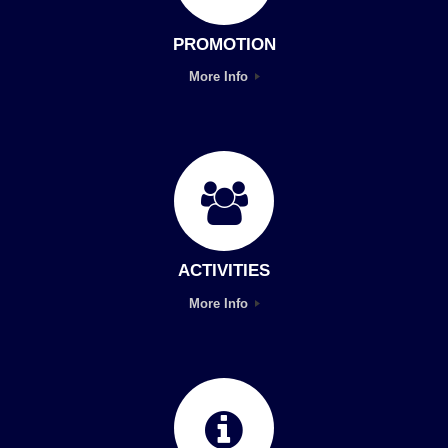
PROMOTION
More Info
ACTIVITIES
More Info