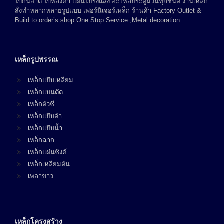
ใบกันสาด ใบหลังคา แผ่นโปร่งแสง อะไหล่ประตูม้วนทุกชนิด งานเหล็ก
สั่งทำหลากหลายรูปแบบ เฟอร์นิเจอร์เหล็ก ร้านค้า Factory Outlet &
Build to order’s shop One Stop Service ,Metal decoration
เหล็กรูปพรรณ
เหล็กแป๊บเหลี่ยม
เหล็กแบนตัด
เหล็กตัวซี
เหล็กแป๊บดำ
เหล็กแป๊บน้ำ
เหล็กฉาก
เหล็กแผ่นซิงค์
เหล็กเหลี่ยมตัน
เพลาขาว
เหล็กโครงสร้าง