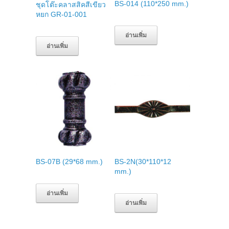
BS-014 (110*250 mm.)
ชุดโต๊ะคลาสสิคสีเขียว
หยก GR-01-001
อ่านเพิ่ม
อ่านเพิ่ม
BS-07B (29*68 mm.)
BS-2N(30*110*12
mm.)
อ่านเพิ่ม
อ่านเพิ่ม