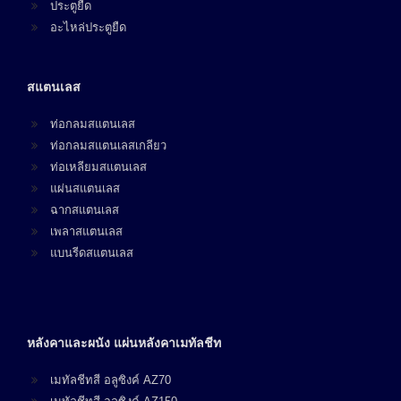
ประตูยืด
อะไหล่ประตูยืด
สแตนเลส
ท่อกลมสแตนเลส
ท่อกลมสแตนเลสเกลียว
ท่อเหลียมสแตนเลส
แผ่นสแตนเลส
ฉากสแตนเลส
เพลาสแตนเลส
แบนรีดสแตนเลส
หลังคาและผนัง แผ่นหลังคาเมทัลชีท
เมทัลชีทสี อลูซิงค์ AZ70