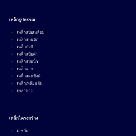
เหล็กรูปพรรณ
เหล็กแป๊บเหลี่ยม
เหล็กแบนตัด
เหล็กตัวซี
เหล็กแป๊บดำ
เหล็กแป๊บน้ำ
เหล็กฉาก
เหล็กแผ่นซิงค์
เหล็กเหลี่ยมตัน
เพลาขาว
เหล็กโครงสร้าง
เอชบีม