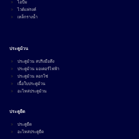
ไอบีม
ไวด์แฟรงค์
เหล็กรางน้ำ
ประตูม้วน
ประตูม้วน สปริงมือดึง
ประตูม้วน มอเตอร์ไฟฟ้า
ประตูม้วน ลอกโซ่
เนื้อใบประตูม้วน
อะไหล่ประตูม้วน
ประตูยืด
ประตูยืด
อะไหล่ประตูยืด