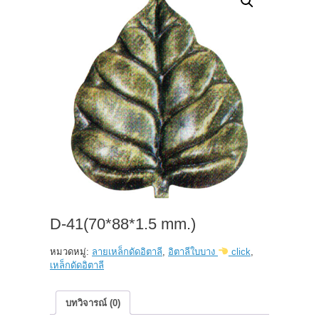
D-41(70*88*1.5 mm.)
หมวดหมู่:
ลายเหล็กดัดอิตาลี
,
อิตาลีใบบาง
click
,
เหล็กดัดอิตาลี
บทวิจารณ์ (0)