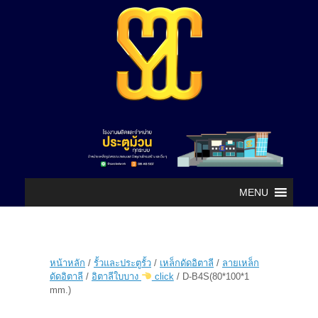
MENU
หน้าหลัก
/
รั้วและประตูรั้ว
/
เหล็กดัดอิตาลี
/
ลายเหล็ก
ดัดอิตาลี
/
อิตาลีใบบาง
click
/ D-B4S(80*100*1
mm.)