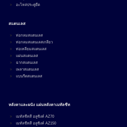
อะไหล่ประตูยืด
สแตนเลส
ท่อกลมสแตนเลส
ท่อกลมสแตนเลสเกลียว
ท่อเหลียมสแตนเลส
แผ่นสแตนเลส
ฉากสแตนเลส
เพลาสแตนเลส
แบนรีดสแตนเลส
หลังคาและผนัง แผ่นหลังคาเมทัลชีท
เมทัลชีทสี อลูซิงค์ AZ70
เมทัลชีทสี อลูซิงค์ AZ150