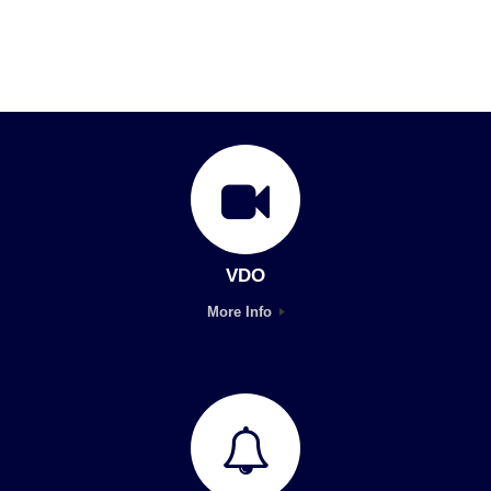
VDO
More Info