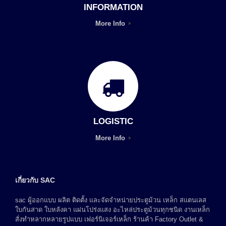
INFORMATION
More Info
LOGISTIC
More Info
เกี่ยวกับ SAC
sac ผู้ออกแบบ ผลิต ติดตั้ง และจัดจำหน่ายประตูม้วน เหล็ก สแตนเลส
ใบกันสาด ใบหลังคา แผ่นโปร่งแสง อะไหล่ประตูม้วนทุกชนิด งานเหล็ก
สั่งทำหลากหลายรูปแบบ เฟอร์นิเจอร์เหล็ก ร้านค้า Factory Outlet &