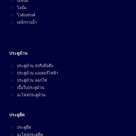
เอชบีม
ไอบีม
ไวด์แฟรงค์
เหล็กรางน้ำ
ประตูม้วน
ประตูม้วน สปริงมือดึง
ประตูม้วน มอเตอร์ไฟฟ้า
ประตูม้วน ลอกโซ่
เนื้อใบประตูม้วน
อะไหล่ประตูม้วน
ประตูยืด
ประตูยืด
อะไหล่ประตูยืด