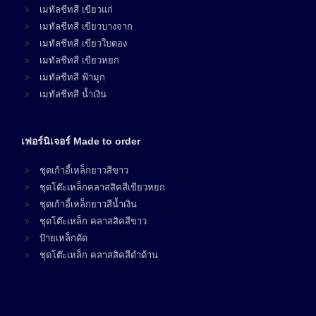
เมทัลชีทสี เขียวแก่
เมทัลชีทสี เขียวบางจาก
เมทัลชีทสี เขียวใบตอง
เมทัลชีทสี เขียวหยก
เมทัลชีทสี ฟ้ามุก
เมทัลชีทสี น้ำเงิน
เฟอร์นิเจอร์ Made to order
ชุดเก้าอี้เหล็กยาวสีขาว
ชุดโต๊ะเหล็กคลาสสิคสีเขียวหยก
ชุดเก้าอี้เหล็กยาวสีน้ำเงิน
ชุดโต๊ะเหล็ก คลาสสิคสีขาว
ป้ายเหล็กดัด
ชุดโต๊ะเหล็ก คลาสสิคสีดำด้าน