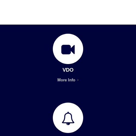
VDO
More Info