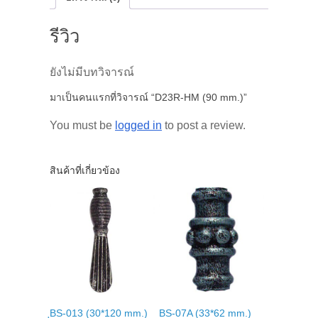
รีวิว
ยังไม่มีบทวิจารณ์
มาเป็นคนแรกที่วิจารณ์ “D23R-HM (90 mm.)”
You must be
logged in
to post a review.
สินค้าที่เกี่ยวข้อง
ฺBS-013 (30*120 mm.)
BS-07A (33*62 mm.)