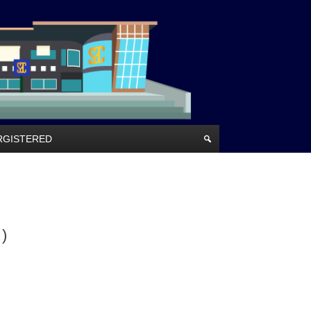
RRGISTERED
 )