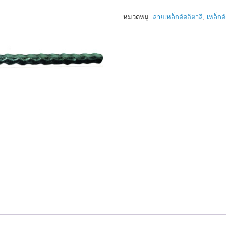
003
(12
หมวดหมู่:
ลายเหล็กดัดอิตาลี
,
เหล็กด
*
12
-
3mt
)
ชิ้น