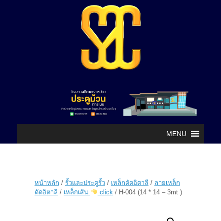
MENU
หน้าหลัก
/
รั้วและประตูรั้ว
/
เหล็กดัดอิตาลี
/
ลายเหล็ก
ดัดอิตาลี
/
เหล็กเส้น
click
/ H-004 (14 * 14 – 3mt )