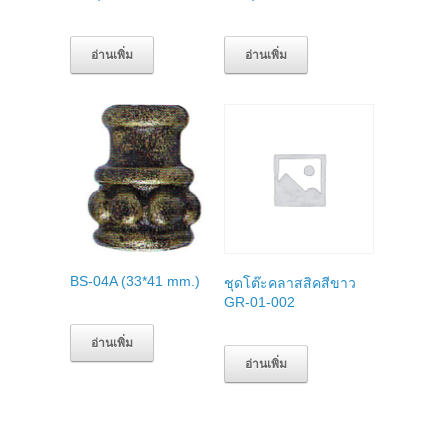
อ่านเพิ่ม
อ่านเพิ่ม
BS-04A (33*41 mm.)
ชุดโต๊ะคลาสสิคสีขาว
GR-01-002
อ่านเพิ่ม
อ่านเพิ่ม