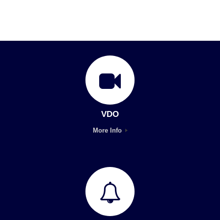
VDO
More Info