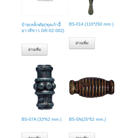
BS-014 (110*250 mm.)
ป้ายเหล็กดัด(ชุดเก้าอี้
ยาวสีขาว GR-02-002)
อ่านเพิ่ม
อ่านเพิ่ม
BS-07A (33*62 mm.)
BS-5N(25*52 mm.)