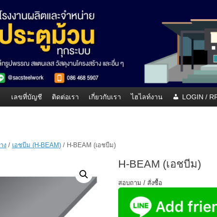
เลขที่บัญชี
ติดต่อเรา
เกี่ยวกับเรา
ไฮไลท์งาน
LOGIN / 
้าง
/
เอชบีม (H-BEAM)
/ H-BEAM (เอชบีม)
H-BEAM (เอชบีม)
สอบถาม / สั่งซื้อ