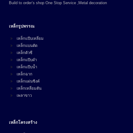
Build to order’s shop One Stop Service ,Metal decoration
เหล็กรูปพรรณ
เหล็กแป๊บเหลี่ยม
เหล็กแบนตัด
เหล็กตัวซี
เหล็กแป๊บดำ
เหล็กแป๊บน้ำ
เหล็กฉาก
เหล็กแผ่นซิงค์
เหล็กเหลี่ยมตัน
เพลาขาว
เหล็กโครงสร้าง