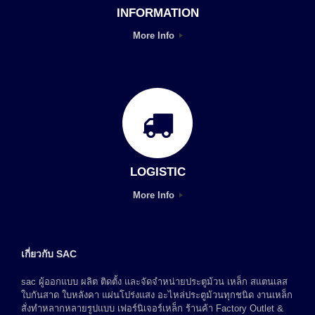
INFORMATION
More Info
LOGISTIC
More Info
เกี่ยวกับ SAC
sac ผู้ออกแบบ ผลิต ติดตั้ง และจัดจำหน่ายประตูม้วน เหล็ก สแตนเลส
ใบกันสาด ใบหลังคา แผ่นโปร่งแสง อะไหล่ประตูม้วนทุกชนิด งานเหล็ก
สั่งทำหลากหลายรูปแบบ เฟอร์นิเจอร์เหล็ก ร้านค้า Factory Outlet &