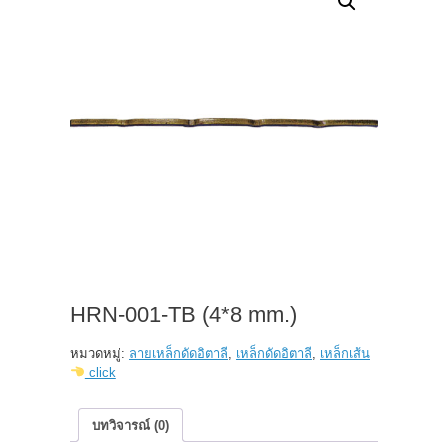
HRN-001-TB (4*8 mm.)
หมวดหมู่:
ลายเหล็กดัดอิตาลี
,
เหล็กดัดอิตาลี
,
เหล็กเส้น
click
บทวิจารณ์ (0)