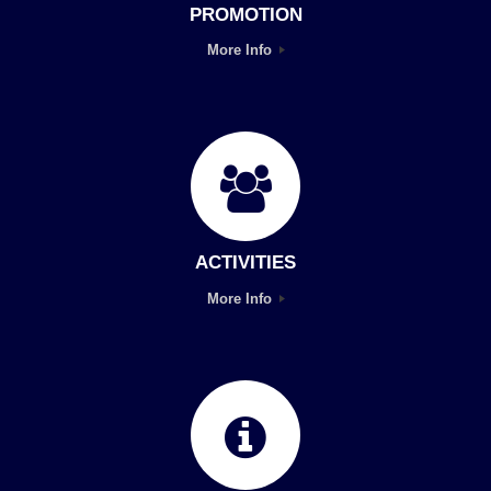
PROMOTION
More Info
ACTIVITIES
More Info