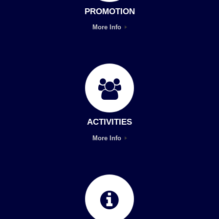
PROMOTION
More Info
ACTIVITIES
More Info