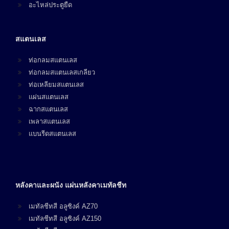
อะไหล่ประตูยืด
สแตนเลส
ท่อกลมสแตนเลส
ท่อกลมสแตนเลสเกลียว
ท่อเหลียมสแตนเลส
แผ่นสแตนเลส
ฉากสแตนเลส
เพลาสแตนเลส
แบนรีดสแตนเลส
หลังคาและผนัง แผ่นหลังคาเมทัลชีท
เมทัลชีทสี อลูซิงค์ AZ70
เมทัลชีทสี อลูซิงค์ AZ150