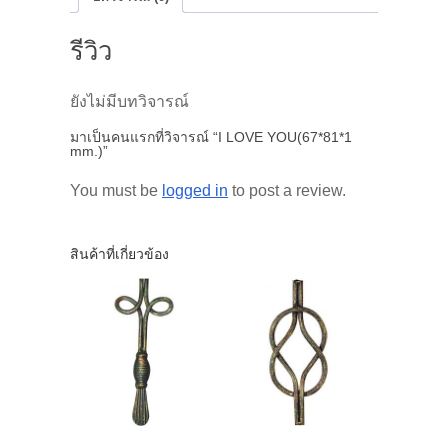
รีวิว
ยังไม่มีบทวิจารณ์
มาเป็นคนแรกที่วิจารณ์ “I LOVE YOU(67*81*1
mm.)”
You must be
logged in
to post a review.
สินค้าที่เกี่ยวข้อง