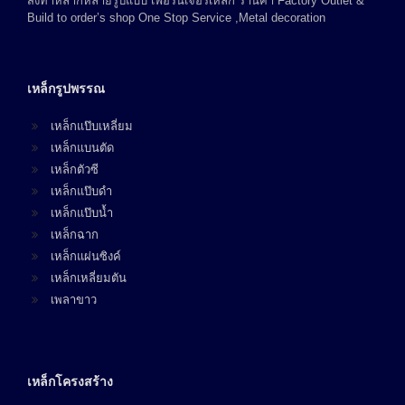
สั่งทำหลากหลายรูปแบบ เฟอร์นิเจอร์เหล็ก ร้านค้า Factory Outlet &
Build to order’s shop One Stop Service ,Metal decoration
เหล็กรูปพรรณ
เหล็กแป๊บเหลี่ยม
เหล็กแบนตัด
เหล็กตัวซี
เหล็กแป๊บดำ
เหล็กแป๊บน้ำ
เหล็กฉาก
เหล็กแผ่นซิงค์
เหล็กเหลี่ยมตัน
เพลาขาว
เหล็กโครงสร้าง