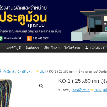
เลขที่บัญชี
ติดต่อเรา
เกี่ยวกับเรา
ไฮไลท์งาน
LOGIN / 
็กดัดอิตาลี
/
อิตาลีใบหนา
click
/ KO-1 ( 25 x80 mm.)(เช็คราคาทางบริษัทก่อนส
KO-1 ( 25 x80 mm.)(เ
หมวดหมู่:
อิตาลีใบหนา
click
,
เหล