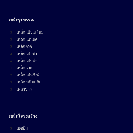
เหล็กรูปพรรณ
เหล็กแป๊บเหลี่ยม
เหล็กแบนตัด
เหล็กตัวซี
เหล็กแป๊บดำ
เหล็กแป๊บน้ำ
เหล็กฉาก
เหล็กแผ่นซิงค์
เหล็กเหลี่ยมตัน
เพลาขาว
เหล็กโครงสร้าง
เอชบีม